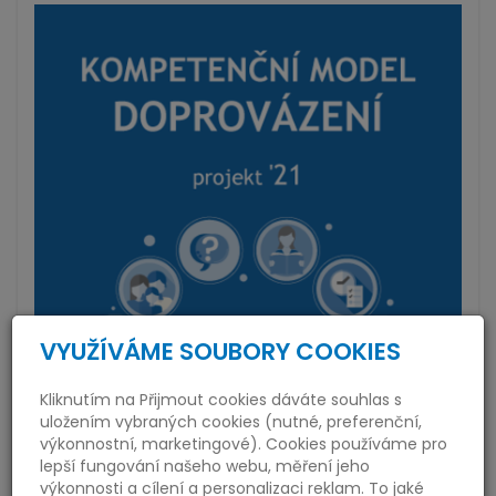
VYUŽÍVÁME SOUBORY COOKIES
Kliknutím na Přijmout cookies dáváte souhlas s
uložením vybraných cookies (nutné, preferenční,
výkonnostní, marketingové). Cookies používáme pro
lepší fungování našeho webu, měření jeho
výkonnosti a cílení a personalizaci reklam. To jaké