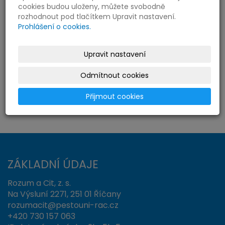
cookies budou uloženy, můžete svobodně
rozhodnout pod tlačítkem Upravit nastavení.
Prohlášení o cookies.
← Předchozí
Následující →
Upravit nastavení
Odmítnout cookies
« zpět
Přijmout cookies
ZÁKLADNÍ ÚDAJE
Rozum a Cit, z. s.
Na Výsluní 2271, 251 01 Říčany
rozumacit@pestouni-rac.cz
+420 730 157 063