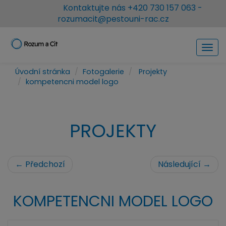
Kontaktujte nás
+420 730 157 063
-
rozumacit@pestouni-rac.cz
Men
Úvodní stránka
Fotogalerie
Projekty
kompetencni model logo
PROJEKTY
← Předchozí
Následující →
KOMPETENCNI MODEL LOGO