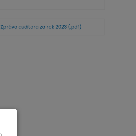
Zpráva auditora za rok 2023 (.pdf)
h