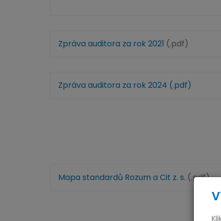
Zpráva auditora za rok 2021
(.pdf)
Zpráva auditora za rok 2024 (.pdf)
Mapa standardů Rozum a Cit z. s
. (.pdf)
V
Kl