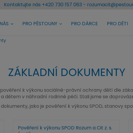
Kontaktujte nás
+420 730 157 063
-
rozumacit@pestoun
 NÁS
PRO PĚSTOUNY
PRO DÁRCE
PRO DĚTI
nty
ZÁKLADNÍ DOKUMENTY
pověření k výkonu sociálně-právní ochrany dětí
dle zák
m
a dětem v náhradní rodinné péči. Stali jsme se
doprováze
í dokumenty, jako je
pověření k výkonu SPOD
,
stanovy spol
Pověření k výkonu SPOD Rozum a Cit z. s.