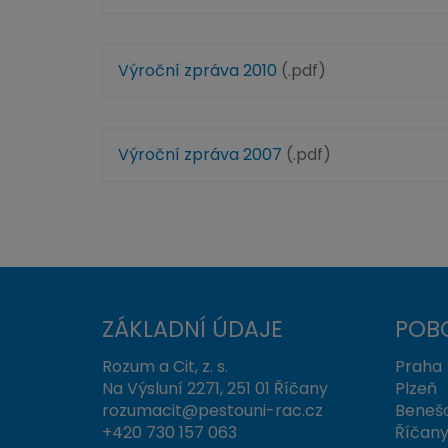
Výroční zpráva 2010
(.pdf)
Výroční zpráva 2007
(.pdf)
ZÁKLADNÍ ÚDAJE
POB
Rozum a Cit, z. s.
Praha
Na Výsluní 2271, 251 01 Říčany
Plzeň
rozumacit@pestouni-rac.cz
Beneš
+420 730 157 063
Říčan