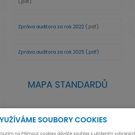
(.pdf)
Zpráva auditora za rok 2022
(.pdf)
Zpráva auditora za rok 2025 (.pdf)
MAPA STANDARDŮ
YUŽÍVÁME SOUBORY COOKIES
iknutím na Přijmout cookies dáváte souhlas s uložením vybranýc