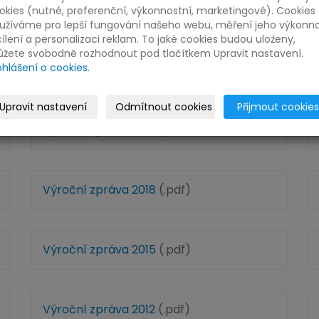
VÝROČNÍ ZPRÁVY
okies (nutné, preferenční, výkonnostní, marketingové). Cookies
užíváme pro lepší fungování našeho webu, měření jeho výkonno
cílení a personalizaci reklam. To jaké cookies budou uloženy,
žete svobodně rozhodnout pod tlačítkem Upravit nastavení.
ohlášení o cookies.
Výroční zpráva 2024
(.pdf)
Upravit nastavení
Odmítnout cookies
Přijmout cookies
Výroční zpráva 2021
(.pdf)
Výroční zpráva 2018
(.pdf)
Výroční zpráva 2015
(.pdf)
Výroční zpráva 2012
(.pdf)